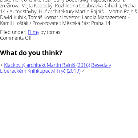
zrežíroval Vojta Kopecký. Rozhledna Doubravka, Čihadla, Praha
14 / Autor stavby: Huť architektury Martin Rajniš – Martin Rajniš,
David Kubík, Tomáš Kosnar / Investor: Landia Management –
Kamil Hošťák / Provozovatel: Městská část Praha 14
Filed under:
Filmy
by tomas
on
Comments Off
Doubravka
(2019)
What do you think?
<
Klackovitý architekt Martin Rajniš (2016)
Beseda v
Libereckém Knihkupectví Fryč (2019)
>