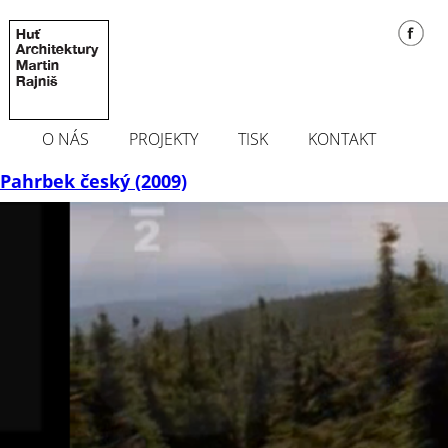
O NÁS
PROJEKTY
TISK
KONTAKT
Pahrbek český (2009)