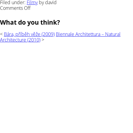
Filed under:
Filmy
by david
on
Comments Off
Pahrbek
český
What do you think?
(2009)
<
Bára, příběh věže (2009)
Biennale Architettura – Natural
Architecture (2010)
>