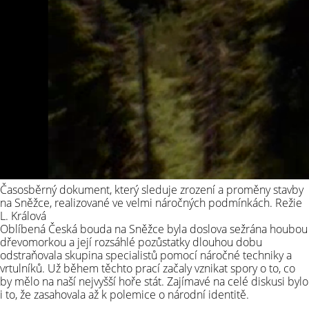
Časosběrný dokument, který sleduje zrození a proměny stavby
na Sněžce, realizované ve velmi náročných podmínkách. Režie
L. Králová
Oblíbená Česká bouda na Sněžce byla doslova sežrána houbou
dřevomorkou a její rozsáhlé pozůstatky dlouhou dobu
odstraňovala skupina specialistů pomocí náročné techniky a
vrtulníků. Už během těchto prací začaly vznikat spory o to, co
by mělo na naší nejvyšší hoře stát. Zajímavé na celé diskusi bylo
i to, že zasahovala až k polemice o národní identitě.