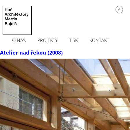
O NÁS
PROJEKTY
TISK
KONTAKT
Atelier nad řekou (2008)