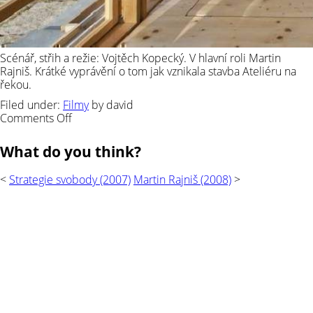
Scénář, střih a režie: Vojtěch Kopecký. V hlavní roli Martin
Rajniš. Krátké vyprávění o tom jak vznikala stavba Ateliéru na
řekou.
Filed under:
Filmy
by david
on
Comments Off
Atelier
nad
What do you think?
řekou
(2008)
<
Strategie svobody (2007)
Martin Rajniš (2008)
>