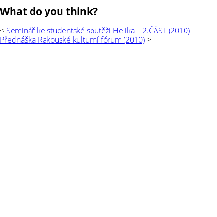
ke
What do you think?
studentské
soutěži
<
Seminář ke studentské soutěži Helika – 2.ČÁST (2010)
Helika
Přednáška Rakouské kulturní fórum (2010)
>
–
1.ČÁST
(2010)