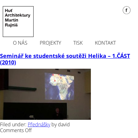
O NÁS
PROJEKTY
TISK
KONTAKT
Seminář ke studentské soutěži Helika – 1.ČÁST
(2010)
Filed under:
Přednášky
by david
on
Comments Off
Seminář