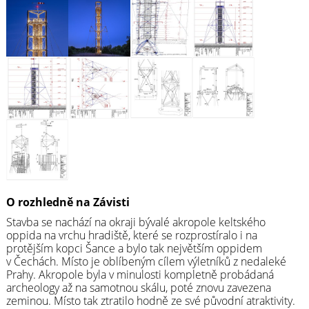
O rozhledně na Závisti
Stavba se nachází na okraji bývalé akropole keltského
oppida na vrchu hradiště, které se rozprostíralo i na
protějším kopci Šance a bylo tak největším oppidem
v Čechách. Místo je oblíbeným cílem výletníků z nedaleké
Prahy. Akropole byla v minulosti kompletně probádaná
archeology až na samotnou skálu, poté znovu zavezena
zeminou. Místo tak ztratilo hodně ze své původní atraktivity.