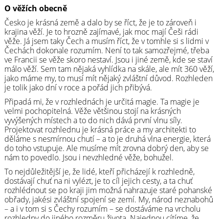
O věžích obecně
Česko je krásná země a dalo by se říct, že je to zároveň i
krajina věží. Je to hrozně zajímavé, jak moc mají Češi rádi
věže. Já jsem taky Čech a musím říct, že v tomhle si s lidmi v
Čechách dokonale rozumím. Není to tak samozřejmé, třeba
ve Francii se věže skoro nestaví. Jsou i jiné země, kde se staví
málo věží. Sem tam nějaká vyhlídka na skále, ale mít 360 věží,
jako máme my, to musí mít nějaký zvláštní důvod. Rozhleden
je tolik jako dní v roce a pořád jich přibývá.
Připadá mi, že v rozhlednách je určitá magie. Ta magie je
velmi pochopitelná. Věže většinou stojí na krásných
vyvýšených místech a to do nich dává první vlnu síly.
Projektovat rozhlednu je krásná práce a my architekti to
děláme s nesmírnou chutí – a to je druhá vlna energie, která
do toho vstupuje. Ale musíme mít zrovna dobrý den, aby se
nám to povedlo. Jsou i nevzhledné věže, bohužel.
To nejdůležitější je, že lidé, kteří přicházejí k rozhledně,
dostávají chuť na ni vylézt, je to cíl jejich cesty, a ta chuť
rozhlédnout se po kraji jim možná nahrazuje staré pohanské
obřady, jakési zvláštní spojení se zemí. My, národ neznabohů
– a i v tom si s Čechy rozumím – se dostáváme na vrcholu
rozhledny do jiného rozměru života. Najednou cítíme, že