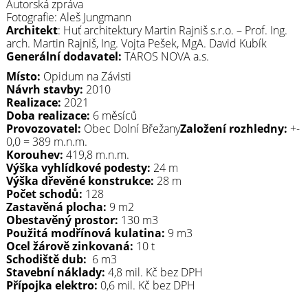
Autorská zpráva
Fotografie: Aleš Jungmann
Architekt
: Huť architektury Martin Rajniš s.r.o. – Prof. Ing.
arch. Martin Rajniš, Ing. Vojta Pešek, MgA. David Kubík
Generální dodavatel:
TAROS NOVA a.s.
Místo:
Opidum na Závisti
Návrh stavby:
2010
Realizace:
2021
Doba realizace:
6 měsíců
Provozovatel:
Obec Dolní Břežany
Založení rozhledny:
+-
0,0 = 389 m.n.m.
Korouhev:
419,8 m.n.m.
Výška vyhlídkové podesty:
24 m
Výška dřevěné konstrukce:
28 m
Počet schodů:
128
Zastavěná plocha:
9 m
2
Obestavěný prostor:
130 m
3
Použitá modřínová kulatina:
9 m
3
Ocel žárově zinkovaná:
10 t
Schodiště dub:
6 m
3
Stavební náklady:
4,8 mil. Kč bez DPH
Přípojka elektro:
0,6 mil. Kč bez DPH