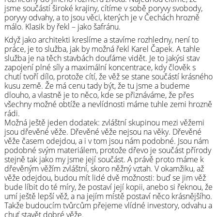
jsme součástí široké krajiny, cítíme v sobě poryvy svobody,
poryvy odvahy, a to jsou věci, kterých je v Čechách hrozně
málo. Klasik by řekl – jako šafránu.
Když jako architekti kreslíme a stavíme rozhledny, není to
práce, je to služba, jak by možná řekl Karel Čapek. A tahle
služba je na těch stavbách doufáme vidět. Je to jakýsi stav
zapojení plné síly a maximální koncentrace, kdy člověk s
chutí tvoří dílo, protože cítí, že věž se stane součástí krásného
kusu země. Že má cenu tady být, že tu jsme a budeme
dlouho, a vlastně je to něco, kde se přiznáváme, že přes
všechny možné obtíže a nevlídnosti máme tuhle zemi hrozně
rádi.
Možná ještě jeden dodatek: zvláštní skupinou mezi věžemi
jsou dřevěné věže. Dřevěné věže nejsou na věky. Dřevěné
věže časem odejdou, a i v tom jsou nám podobné. Jsou nám
podobné svým materiálem, protože dřevo je součást přírody
stejně tak jako my jsme její součást. A právě proto máme k
dřevěným věžím zvláštní, skoro něžný vztah. V okamžiku, až
věže odejdou, budou mít lidé dvě možnosti: buď se jim věž
bude líbit do té míry, že postaví její kopii, anebo si řeknou, že
umí ještě lepší věž, a na jejím místě postaví něco krásnějšího.
Takže budoucím tvůrcům přejeme vlídné investory, odvahu a
chuť stavět dobré věže.