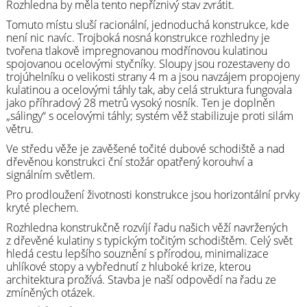
Rozhledna by měla tento nepříznivý stav zvrátit.
Tomuto místu sluší racionální, jednoduchá konstrukce, kde
není nic navíc. Trojboká nosná konstrukce rozhledny je
tvořena tlakově impregnovanou modřínovou kulatinou
spojovanou ocelovými styčníky. Sloupy jsou rozestaveny do
trojúhelníku o velikosti strany 4 m a jsou navzájem propojeny
kulatinou a ocelovými táhly tak, aby celá struktura fungovala
jako příhradový 28 metrů vysoký nosník. Ten je doplněn
„sálingy“ s ocelovými táhly; systém věž stabilizuje proti silám
větru.
Ve středu věže je zavěšené točité dubové schodiště a nad
dřevěnou konstrukci ční stožár opatřený korouhví a
signálním světlem.
Pro prodloužení životnosti konstrukce jsou horizontální prvky
kryté plechem.
Rozhledna konstrukčně rozvíjí řadu našich věží navržených
z dřevěné kulatiny s typickým točitým schodištěm. Celý svět
hledá cestu lepšího souznění s přírodou, minimalizace
uhlíkové stopy a vybřednutí z hluboké krize, kterou
architektura prožívá. Stavba je naší odpovědí na řadu ze
zmíněných otázek.