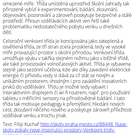
omezené míře. Třída umístěná uprostřed školní zahrady tak
přirozeně vybízí k experimentování, bádání, zkoumání,
objevování, pozorování a zároveň poskytuje bezpečné a stálé
prostředí. Přesun vzdělávácích aktivit ven řeší také
problematiku nedostatečného pobytu venku u dnešních
dětí.
Celoroční venkovní třída je koncipována jako zateplená a
osvětlená třída, ze tří stran zcela prosklená, tedy ve vysoké
míře provazující prostor s okolní přírodou. Venkovní třída
umožňuje výuku v takřka stejném režimu jako v běžné třídě,
ale také provozování volnočasových aktivit. Třída je vybavena
stejně jako sezónní učebna, kde ale díky zavedení elektrické
energie či přívodu vody si dává za cíl stát se novým a
unikátním prostorem, vhodným i pro zavádění inovativních
prvků do vzdělávání. Třídu je možné tedy vybavit i
interaktivním displejem či wi-fi routrem, např. pro používání
tabletu s měřícími sensory na přírodovědné bádání. I tato
třída tak motivuje pedagogy k přemýšlení, hledání nových
cest, zkoušení něčeho nového a poskytuje zároveň příležitost
vzdělávat venku a trochu jinak.
Text: Filip Kuchař
http://skoly.praha-mesto.cz/88448_Nase-
skoly-ziskaly-nove-inspirujici-prostory-Venkovni-tridy-