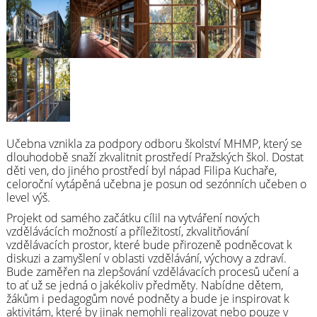
Učebna vznikla za podpory odboru školství MHMP, který se
dlouhodobě snaží zkvalitnit prostředí Pražských škol. Dostat
děti ven, do jiného prostředí byl nápad Filipa Kuchaře,
celoroční vytápěná učebna je posun od sezónních učeben o
level výš.
Projekt od samého začátku cílil na vytváření nových
vzdělávácích možností a příležitostí, zkvalitňování
vzdělávacích prostor, které bude přirozeně podněcovat k
diskuzi a zamyšlení v oblasti vzdělávání, výchovy a zdraví.
Bude zaměřen na zlepšování vzdělávacích procesů učení a
to ať už se jedná o jakékoliv předměty. Nabídne dětem,
žákům i pedagogům nové podněty a bude je inspirovat k
aktivitám, které by jinak nemohli realizovat nebo pouze v