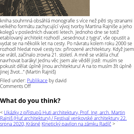
kniha souhrnná obsáhlá monografie s více než pěti sty stranami
velkého formátu zachycující vývoj tvorby Martina Rajniše a jeho
kolegů v posledních dvaceti letech. Jednoho dne se totiž
etablovaný architekt rozhodl „sesednout z tygra“, vše opustit a
vydat se na několik let na cesty. Po návratu kolem roku 2000 se
rozhodl hledat nové cesty tzv. přirozené architektury. Když jsem
se vrátil, začínalo zrovna 21. století. A mně se vrátila chuť
navrhovat baráky! Jednu věc jsem ale věděl jistě: musím se
pokusit dělat úplně jinou architekturu! A na to musím žít úplně
jinej život…“ (Martin Rajniš)
Filed under:
Publikace
by david
on
Comments Off
Huť
architektury
What do you think?
Martin
Rajniš
<
Ukázky z přístupů Huti architektury, Prof. Ing. arch. Martin
Rajniš (Huť architektury) / Festival venkovské architektury 22.
srpna 2020, Krásné
Kinetický pavilon na zámku Radíč
>