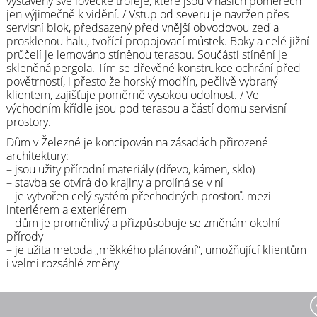
vystaveny své lovecké trofeje, které jsou v našich poměrech
jen výjimečně k vidění. / Vstup od severu je navržen přes
servisní blok, předsazený před vnější obvodovou zeď a
prosklenou halu, tvořící propojovací můstek. Boky a celé jižní
průčelí je lemováno stíněnou terasou. Součástí stínění je
skleněná pergola. Tím se dřevěné konstrukce ochrání před
povětrností, i přesto že horský modřín, pečlivě vybraný
klientem, zajišťuje poměrně vysokou odolnost. / Ve
východním křídle jsou pod terasou a částí domu servisní
prostory.
Dům v Železné je koncipován na zásadách přirozené
architektury:
– jsou užity přírodní materiály (dřevo, kámen, sklo)
– stavba se otvírá do krajiny a prolíná se v ní
– je vytvořen celý systém přechodných prostorů mezi
interiérem a exteriérem
– dům je proměnlivý a přizpůsobuje se změnám okolní
přírody
– je užita metoda „měkkého plánování“, umožňující klientům
i velmi rozsáhlé změny