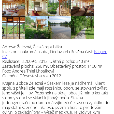
Adresa: Železná, Česká republika
Investor: soukromá osoba, Dodavatel dřevěná část:
Kasper
CZ
Realizace: 8.2009-5.2012, Užitná plocha: 340 m²
Zastavěná plocha: 260 m², Obestavěný prostor: 1400 m³
Foto: Andrea Thiel Lhotáková
Ocenění: Dřevostavba roku 2012
Krajina u obce Železná v Českém lese je nádherná. Klient
spolu s přáteli zde mají rozsáhlou oboru se stovkami zvířat.
Jeho vášní je i lov. Pozemek na okraji obce již mimo kontakt
s domy v obci se sklání k jihovýchodu. Stavba
jednogeneračního domu má výjimečně krásnou vyhlídku do
majestátní scenérie luk, lesů, jezera a hor. To především
ovlivnilo základní tvar – výseč mezikruží. Je vždy velkým