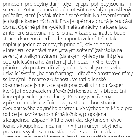
přínosem pro obytný dům, když nejlepší pohledy jsou jižním
směrem. Potom je možné dům otevřít rozsáhlým proskleným
průčelím, které je však třeba řízeně stínit. Na severní straně
je dvojice kamenných zdí. Prvá je opěrná a druhá je součástí
domu. Opěrné pilíře vydělují malé zahrádky, na které jsou
z interiéru situována menší okna. V každé zahrádce bude
strom a kamenná zeď bude popnuta zelení. Dům tak
naplňuje jeden ze zenových principů, kdy se pobyt
v interiéru odehrává mezi „malým světem“ (zahrádka na
severu) a „velkým světem“ (dalekými výhledy na jih) přes
oboru k lesům a horám lemujících obzor. / Klientovým
přáním bylo postavit dřevěný dům. Navrhli jsme stavbu
užívající systém „baloon framing“ – dřevěné prostorové rámy,
se kterými již máme zkušenosti. Ve fázi dílenské
dokumentace jsme úzce spolupracovali s firmou Kasper,
která je i dodavatelem dřevěných konstrukcí. / Dispoziční
koncept je velmi jednoduchý. Prostory jsou řazeny
v přízemním dispozičním dvojtraktu po obou stranách
dvoupatrového obytného prostoru. Ve východním křídle pro
rodiče je navržena rozměrná ložnice, propojená
s koupelnou. Západní křídlo tvoří klasický tandem dvou
ložnic s koupelnou mezi nimi. / V horní úrovni obytného
prostoru s vyhlídkami na stáda zvěře v oboře, má klient