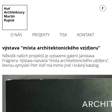
O NÁS
PROJEKTY
TISK
KONTAKT
výstava “místa architektonického vz(d)oru”
Několik našich projektů je vystaveno galerii Jaroslava
Frágnera. Výstava nazvaná “místa architektonického vz(d)oru”,
kterou vymyslel Petr Volf má mimo jiné i krásný katalog.